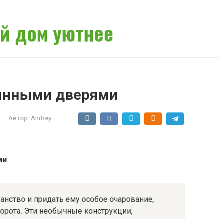
й дом уютнее
вянными дверями
Автор:
Andrey
ми
анство и придать ему особое очарование,
орота. Эти необычные конструкции,