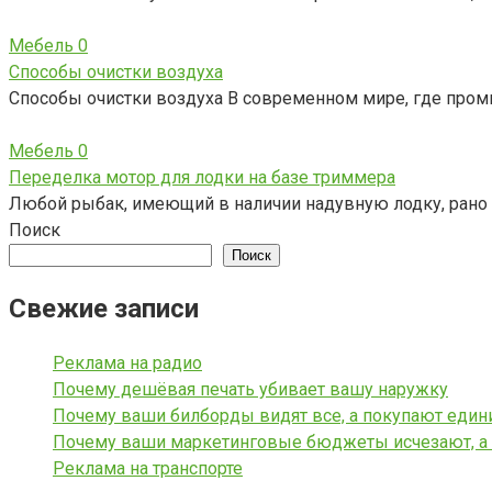
Мебель
0
Способы очистки воздуха
Способы очистки воздуха В современном мире, где про
Мебель
0
Переделка мотор для лодки на базе триммера
Любой рыбак, имеющий в наличии надувную лодку, рано 
Поиск
Поиск
Свежие записи
Реклама на радио
Почему дешёвая печать убивает вашу наружку
Почему ваши билборды видят все, а покупают еди
Почему ваши маркетинговые бюджеты исчезают, а 
Реклама на транспорте