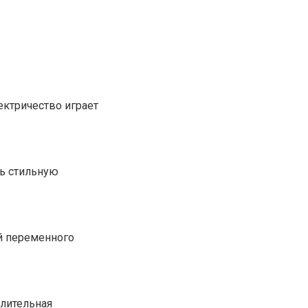
ектричество играет
ь стильную
й переменного
Длительная