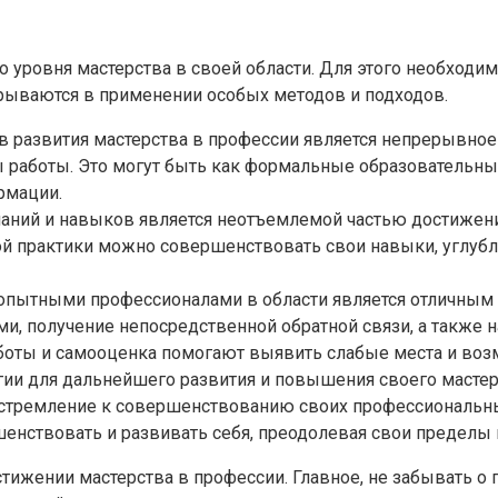
уровня мастерства в своей области. Для этого необходи
рываются в применении особых методов и подходов.
 развития мастерства в профессии является непрерывное
ы работы. Это могут быть как формальные образовательны
рмации.
ний и навыков является неотъемлемой частью достижения
кой практики можно совершенствовать свои навыки, углуб
пытными профессионалами в области является отличным м
, получение непосредственной обратной связи, а также н
боты и самооценка помогают выявить слабые места и возм
гии для дальнейшего развития и повышения своего мастер
ремление к совершенствованию своих профессиональных
енствовать и развивать себя, преодолевая свои пределы
ижении мастерства в профессии. Главное, не забывать о 