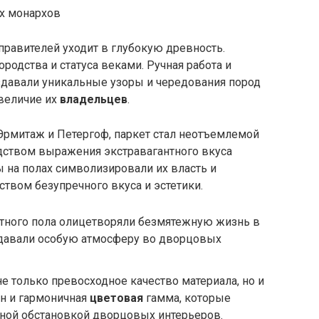
правителей уходит в глубокую древность.
родства и статуса веками. Ручная работа и
здавали уникальные узоры и чередования пород
величие их
владельцев
.
Эрмитаж и Петергоф, паркет стал неотъемлемой
едством выражения экстравагантного вкуса
 на полах символизировали их власть и
ством безупречного вкуса и эстетики.
тного пола олицетворяли безмятежную жизнь в
ридавали особую атмосферу во дворцовых
е только превосходное качество материала, но и
н и гармоничная
цветовая
гамма, которые
шной обстановкой дворцовых интерьеров.