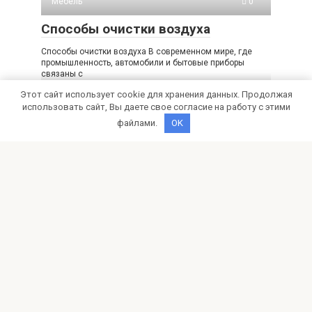
Мебель
0
Способы очистки воздуха
Способы очистки воздуха В современном мире, где
промышленность, автомобили и бытовые приборы
связаны с
Мебель
0
Этот сайт использует cookie для хранения данных. Продолжая
использовать сайт, Вы даете свое согласие на работу с этими
Переделка мотор для лодки на
файлами.
OK
базе триммера
Любой рыбак, имеющий в наличии надувную лодку, рано
или поздно начинает думать о приобретении
© 2026 rollerpiter.ru